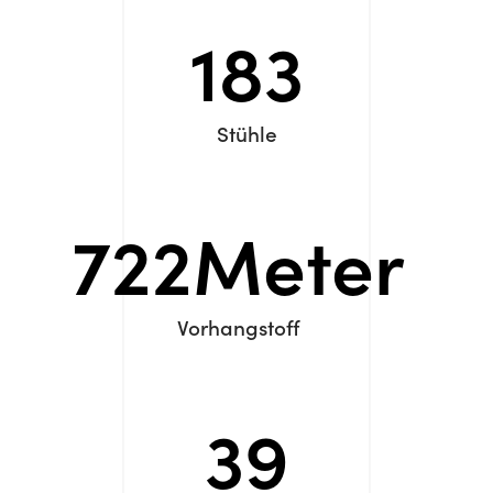
183
Stühle
722
Meter
Vorhangstoff
39