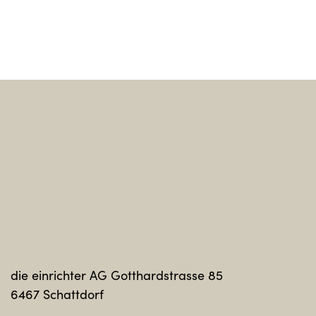
Sag hal
die einrichter AG Gotthardstrasse 85
6467 Schattdorf