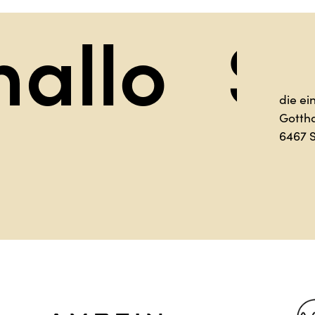
Sag hal
die ei
Gotth
6467 