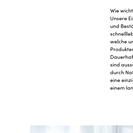
Wie wicht
Unsere Ei
und Best
schnellle
welche u
Produkten
Dauerhaft
sind auss
durch Nat
eine einz
einem lan