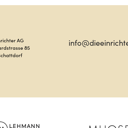
lo
Sag h
nrichter AG
info@dieeinricht
ardstrasse 85
Schattdorf