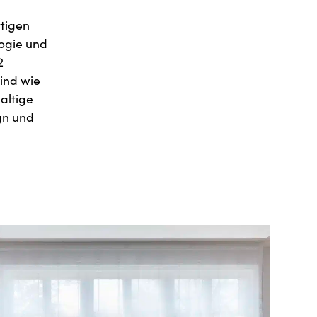
rtigen
ogie und
2
sind wie
haltige
gn und