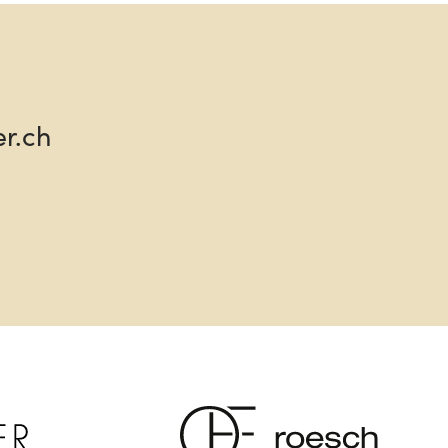
 hallo
er.ch