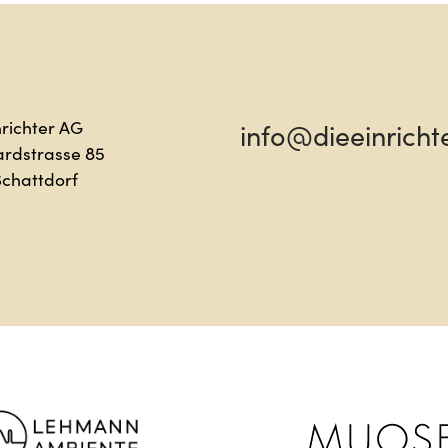
llo
Sag
nrichter AG
info@dieeinricht
ardstrasse 85
Schattdorf