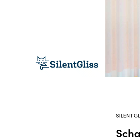
SILENT G
Scha