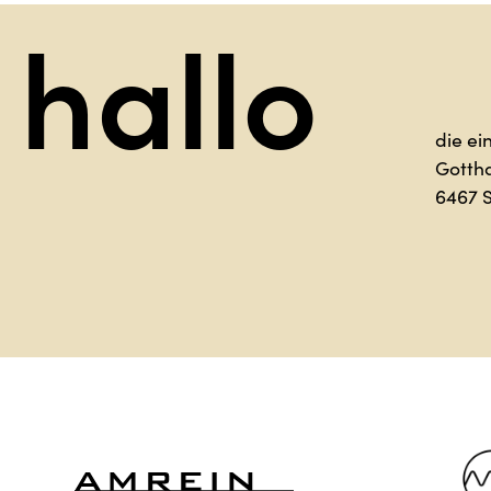
o
Sag ha
die ei
Gotth
6467 