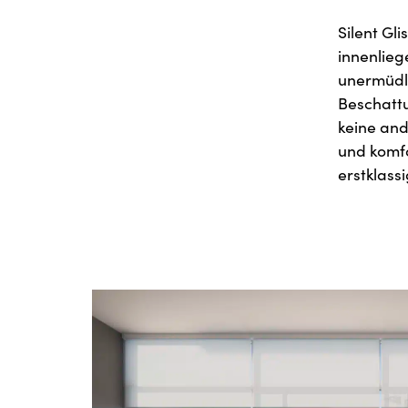
Silent Gl
innenlieg
unermüdli
Beschattu
keine and
und komf
erstklassi