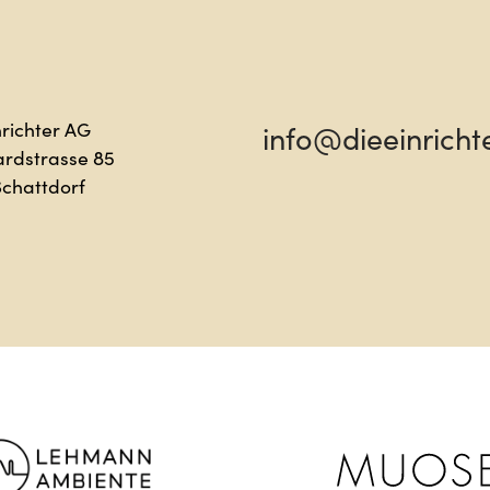
lo
Sag 
nrichter AG
info@dieeinricht
ardstrasse 85
Schattdorf