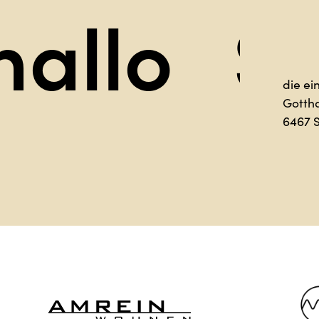
Sag hal
die ei
Gotth
6467 