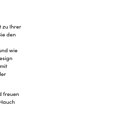
 zu Ihrer
Sie den
 und wie
esign
mit
ler
d freuen
n Hauch