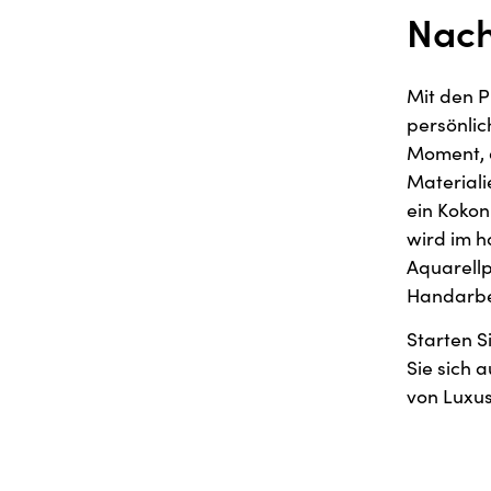
Nach
Mit den P
persönlic
Moment, d
Materiali
ein Koko
wird im h
Aquarellp
Handarbe
Starten S
Sie sich 
von Luxus