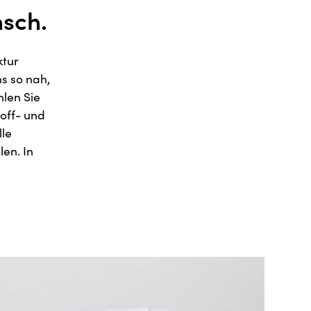
sch.
ktur
s so nah,
hlen Sie
off- und
lle
len. In