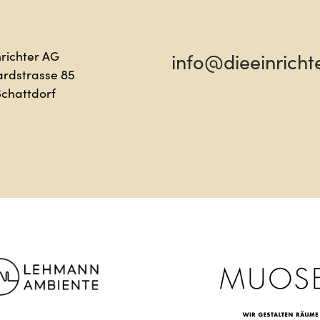
lo
Sag 
nrichter AG
info@dieeinricht
ardstrasse 85
Schattdorf