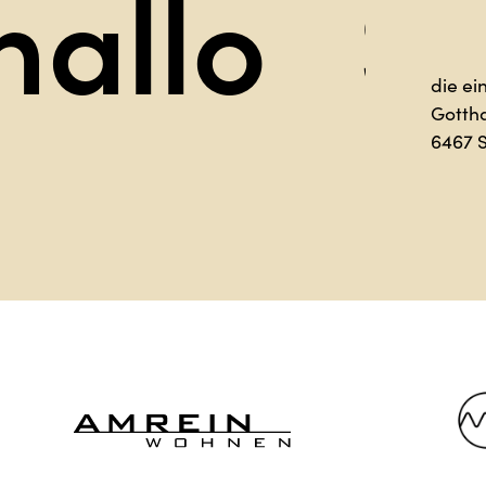
Sag hal
die ei
Gotth
6467 