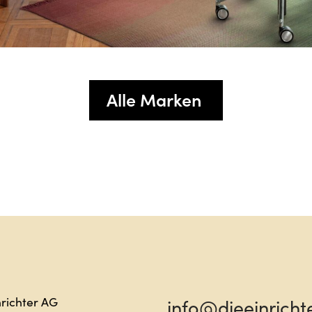
Alle Marken
Sag hal
nrichter AG
info@dieeinricht