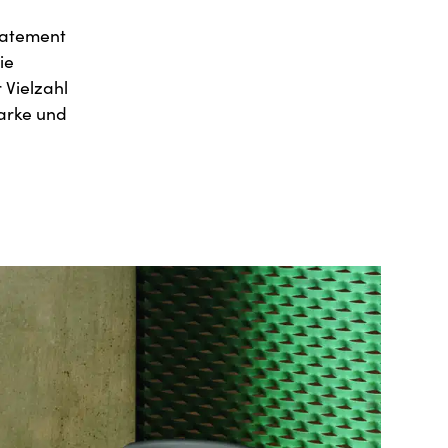
tatement
ie
 Vielzahl
arke und