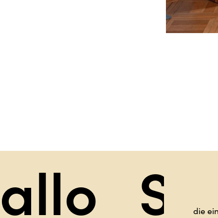
ag hallo
die ei