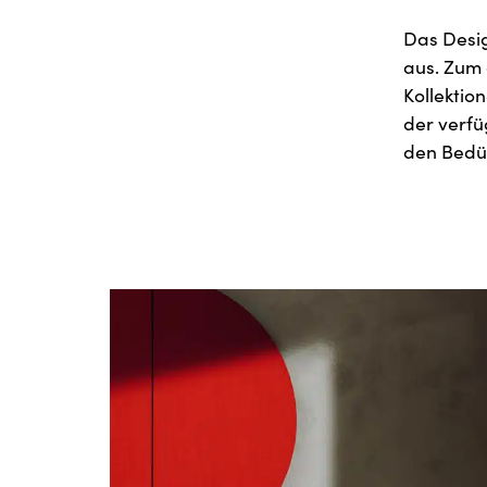
Das Desig
aus. Zum 
Kollektio
der verfü
den Bedür